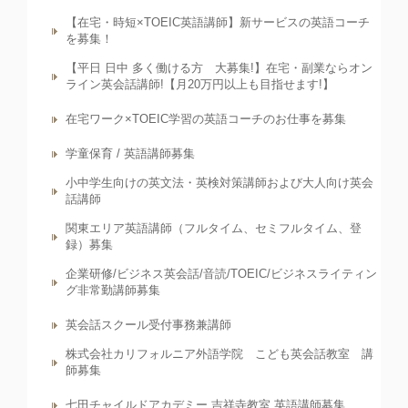
【在宅・時短×TOEIC英語講師】新サービスの英語コーチ
を募集！
【平日 日中 多く働ける方 大募集!】在宅・副業ならオン
ライン英会話講師!【月20万円以上も目指せます!】
在宅ワーク×TOEIC学習の英語コーチのお仕事を募集
学童保育 / 英語講師募集
小中学生向けの英文法・英検対策講師および大人向け英会
話講師
関東エリア英語講師（フルタイム、セミフルタイム、登
録）募集
企業研修/ビジネス英会話/音読/TOEIC/ビジネスライティン
グ非常勤講師募集
英会話スクール受付事務兼講師
株式会社カリフォルニア外語学院 こども英会話教室 講
師募集
七田チャイルドアカデミー 吉祥寺教室 英語講師募集