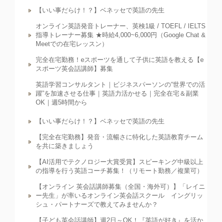
【いい事だらけ！？】ベネッセで英語の先生
オンライン英語発音トレーナー、英検1級 / TOEFL / IELTS
指導トレーナー募集 ★時給4,000~6,000円（Google Chat &
Meetでの在宅レッスン）
完全在宅勤務！eスポーツを通して子供に英語を教える【e
スポーツ英会話講師】募集
英語学習コンサルタント｜ビジネスパーソンの“世界での活
躍”を加速させる仕事｜英語力活かせる｜完全在宅＆副業
OK｜週5時間から
【いい事だらけ！？】ベネッセで英語の先生
【完全在宅勤務】発音・流暢さに特化した英語教育チーム
を共に築きましょう
【AI活用でテクノロジー大賞受賞】スピーキング中級以上
の指導を行う英語コーチ募集！（リモート勤務／複業可）
【オンライン 英会話講師募集（全国・海外可）】「レイニ
ー先生」が率いるオンライン英会話スクール イングリッ
シュ・パートナーズで教えてみませんか？
【子ども英会話講師】週2日～OK！『英語が好き』を活か