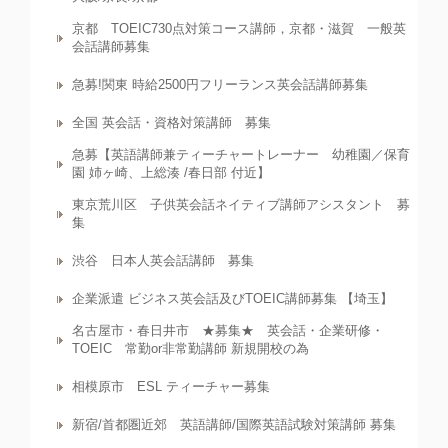
京都 TOEIC730点対策コース講師，京都・滋賀 一般英
会話講師募集
急募!関東 時給2500円フリーランス英会話講師募集
全国 英会話・資格対策講師 募集
急募【英語講師兼ティーチャートレーナー 幼稚園／保育
園 姉ヶ崎、上総湊 /春日部 付近】
東京荒川区 子供英会話ネイティブ講師アシスタント 募
集
渋谷 日本人英会話講師 募集
企業派遣 ビジネス英会話及びTOEIC講師募集 【埼玉】
名古屋市・春日井市 ★募集★ 英会話・企業研修・
TOEIC 常勤or非常勤講師 新規開校の為
相模原市 ESL ティーチャー募集
新宿/首都圏近郊 英語講師/国際英語試験対策講師 募集