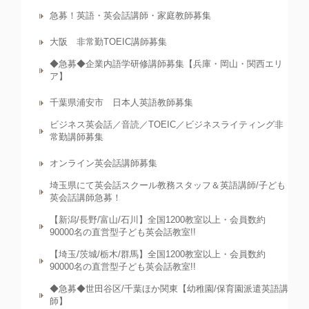
急募！英語・英会話講師・家庭教師募集
大阪 非常勤TOEIC講師募集
◆急募◆企業内語学研修講師募集【兵庫・岡山・関西エリ
ア】
千葉県浦安市 日本人英語教師募集
ビジネス英会話／音読／TOEIC／ビジネスライティング非
常勤講師募集
オンライン英会話講師募集
埼玉県にて英会話スクール教務スタッフ＆英語講師/子ども
英会話講師急募！
【新潟/長野/富山/石川】全国1200教室以上・会員数約
90000名の直営型子ども英会話教室!!
【埼玉/茨城/栃木/群馬】全国1200教室以上・会員数約
90000名の直営型子ども英会話教室!!
◆急募◆世田谷区/千葉ほか関東【幼稚園/保育園派遣英語講
師】