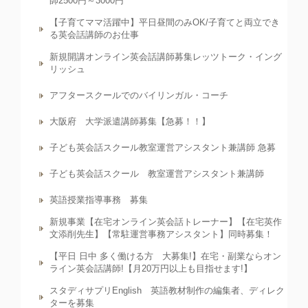
師2500円～3000円
【子育てママ活躍中】平日昼間のみOK/子育てと両立でき
る英会話講師のお仕事
新規開講オンライン英会話講師募集レッツトーク・イング
リッシュ
アフタースクールでのバイリンガル・コーチ
大阪府 大学派遣講師募集【急募！！】
子ども英会話スクール教室運営アシスタント兼講師 急募
子ども英会話スクール 教室運営アシスタント兼講師
英語授業指導事務 募集
新規事業【在宅オンライン英会話トレーナー】【在宅英作
文添削先生】【常駐運営事務アシスタント】同時募集！
【平日 日中 多く働ける方 大募集!】在宅・副業ならオン
ライン英会話講師!【月20万円以上も目指せます!】
スタディサプリEnglish 英語教材制作の編集者、ディレク
ターを募集