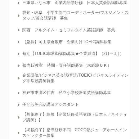
三重県いなべ市 企業内語学研修 日本人英会話講師募集
愛知・岐阜 小学生部門コーディネーター/マネジメントス
タッフ/英会話講師 募集
関西 フルタイム・セミフルタイム英語講師 募集
【急募】岡山県倉敷市 企業向けTOEIC講師募集
短期【TOEIC非常勤講師募集★企業派遣】（2月～3月）
都内17教室 時間・専任講師募集（未経験ＯＫ）
企業研修/ビジネス英会話/音読/TOEIC/ビジネスライティン
グ非常勤講師募集
神戸市東灘区住吉 私立小学校派遣英語講師募集
子ども英会話講師アシスタント
【募集終了】急募【企業研修英語講師（日本人／ネイティ
ブ講師）】
【掲載終了】指導経験不問 COCO塾ジュニアホームイン
ストラクター募集