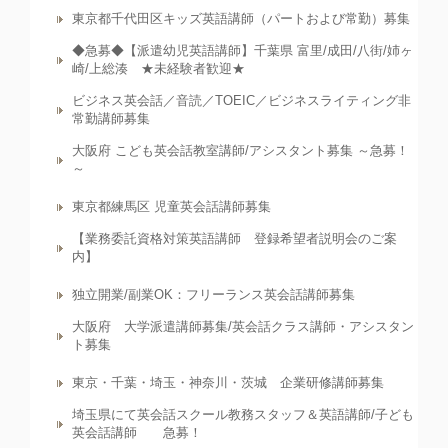
東京都千代田区キッズ英語講師（パートおよび常勤）募集
◆急募◆【派遣幼児英語講師】千葉県 富里/成田/八街/姉ヶ
崎/上総湊 ★未経験者歓迎★
ビジネス英会話／音読／TOEIC／ビジネスライティング非
常勤講師募集
大阪府 こども英会話教室講師/アシスタント募集 ～急募！
～
東京都練馬区 児童英会話講師募集
【業務委託資格対策英語講師 登録希望者説明会のご案
内】
独立開業/副業OK：フリーランス英会話講師募集
大阪府 大学派遣講師募集/英会話クラス講師・アシスタン
ト募集
東京・千葉・埼玉・神奈川・茨城 企業研修講師募集
埼玉県にて英会話スクール教務スタッフ＆英語講師/子ども
英会話講師 急募！