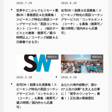
2026.7.29
2026.6.29
世界中どこからでもリモート勤
在宅OK！副業＆社員募集！ス
務OK！業務委託＆社員募集！
ピーキング特化の英語コーチン
スピーキング特化の英語コーチ
グサービスの「コンサルタント
ングサービスの「英語コンサル
（コーチ）」を募集（複業可／
タント（コーチ）」（他社サー
週15時間／国内外から応募
ビスとの兼務・複業可／週15
可）
時間以上／コーチング経験＆土
日稼働できる方）
期限切れ
期限切れ
2026.5.28
2026.4.20
在宅OK！副業＆社員募集！ス
あなたの海外経験が、誰か
ピーキング特化の英語コーチン
の“人生の決断”を支える仕事
グサービスの「コンサルタント
に！「留学カウンセラー」募
（コーチ）」を募集（複業可／
集！｜正社員or業務委託
週15時間／国内外から応募
可）