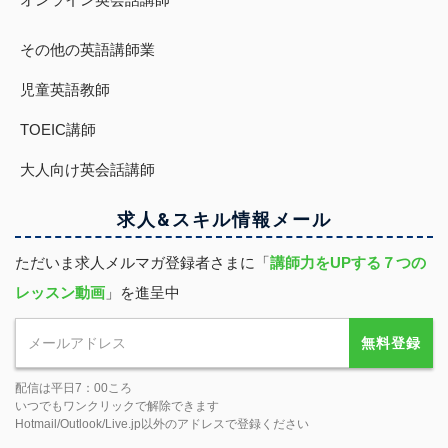
その他の英語講師業
児童英語教師
TOEIC講師
大人向け英会話講師
求人&スキル
情報
メール
ただいま求人メルマガ登録者さまに「
講師力をUPする７つの
レッスン動画
」を進呈中
無料登録
配信は平日7：00ころ
いつでもワンクリックで解除できます
Hotmail/Outlook/Live.jp以外のアドレスで登録ください