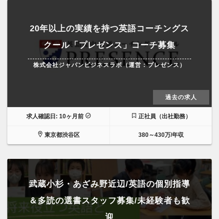
20年以上の実績を持つ英語コーチングス
クール「プレゼンス」コーチ募集
株式会社ジャパンビジネスラボ（運営：プレゼンス）
過去の求人
求人確認日: 10ヶ月前
正社員（出社勤務）
東京都渋谷区
380～430万/年収
武蔵小杉・あざみ野近辺/英語の個別指導
＆多読の選書スタッフ募集/未経験者も歓
迎