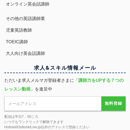
オンライン英会話講師
その他の英語講師業
児童英語教師
TOEIC講師
大人向け英会話講師
求人&スキル
情報
メール
ただいま求人メルマガ登録者さまに「
講師力をUPする７つの
レッスン動画
」を進呈中
無料登録
配信は平日7：00ころ
いつでもワンクリックで解除できます
Hotmail/Outlook/Live.jp以外のアドレスで登録ください