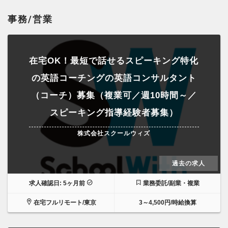
事務/営業
在宅OK！最短で話せるスピーキング特化
の英語コーチングの英語コンサルタント
（コーチ）募集（複業可／週10時間～／
スピーキング指導経験者募集）
株式会社スクールウィズ
過去の求人
求人確認日: 5ヶ月前
業務委託/副業・複業
在宅フルリモート/東京
3～4,500円/時給換算