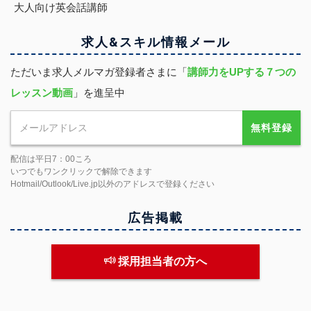
大人向け英会話講師
求人&スキル
情報
メール
ただいま求人メルマガ登録者さまに「
講師力をUPする７つの
レッスン動画
」を進呈中
無料登録
配信は平日7：00ころ
いつでもワンクリックで解除できます
Hotmail/Outlook/Live.jp以外のアドレスで登録ください
広告掲載
採用担当者の方へ