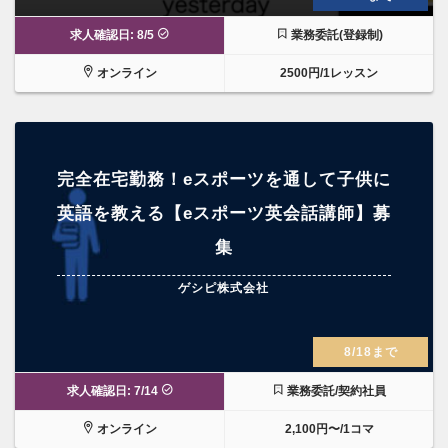
求人確認日: 8/5
業務委託(登録制)
オンライン
2500円/1レッスン
完全在宅勤務！eスポーツを通して子供に
英語を教える【eスポーツ英会話講師】募
集
ゲシピ株式会社
8/18まで
求人確認日: 7/14
業務委託/契約社員
オンライン
2,100円〜/1コマ