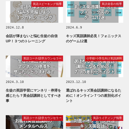
英語スピーキング指導
英語発音の指導
2024.12.8
2024.6.9
会話が弾まないと悩む生徒の自信
キッズ英語講師必見！フォニックス
UP！３つのトレーニング
のゲーム12選
英語コーチ/語学カウンセラー
小学校/小学生向け英語講師
2024.3.10
2023.12.10
生徒の英語学習にマンネリ・停滞を
選ばれるキッズ英会話講師になるた
感じたら？英会話講師としてすべき
めに！オンライン７つの差別化ポイ
事
ント
英語コーチ/語学カウンセラー
英語ライティング指導