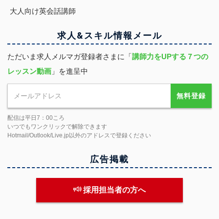
大人向け英会話講師
求人&スキル
情報
メール
ただいま求人メルマガ登録者さまに「
講師力をUPする７つの
レッスン動画
」を進呈中
無料登録
配信は平日7：00ころ
いつでもワンクリックで解除できます
Hotmail/Outlook/Live.jp以外のアドレスで登録ください
広告掲載
採用担当者の方へ