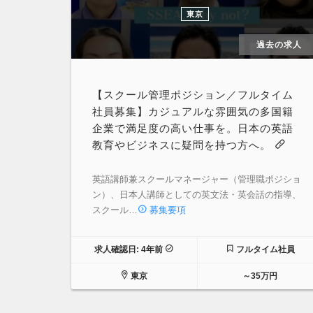
東京
過去の求人
【スクール管理ポジション／フルタイム
社員募集】カジュアルな雰囲気の多国籍
企業で満足度の高い仕事を。日本の英語
教育やビジネスに疑問を持つ方へ。
英語講師兼スクールマネージャー（管理職ポジショ
ン）、日本人講師としての英文法・英会話の指導、
スクール…
募集要項
求人確認日: 4年前
フルタイム社員
東京
～35万円