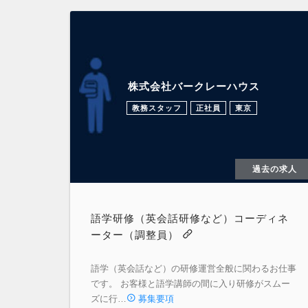
株式会社バークレーハウス
教務スタッフ
正社員
東京
過去の求人
語学研修（英会話研修など）コーディネ
ーター（調整員）
語学（英会話など）の研修運営全般に関わるお仕事
です。 お客様と語学講師の間に入り研修がスムー
ズに行…
募集要項