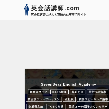
英会話講師.com
英会話講師の求人と英語の仕事専門サイト
SevenSeas English Academy
教務スタッフ
IELTS指導
昇給あり
英文法の指導
英会話グループレッスン
正社員
英語スピーキング指導
交通費支給
TOEIC指導
英語コーチ/語学カウンセラー