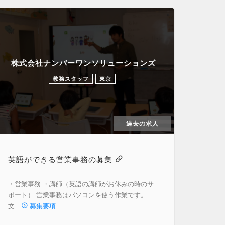
株式会社ナンバーワンソリューションズ
教務スタッフ
東京
過去の求人
英語ができる営業事務の募集
・営業事務 ・講師（英語の講師がお休みの時のサ
ポート） 営業事務はパソコンを使う作業です。
文…
募集要項