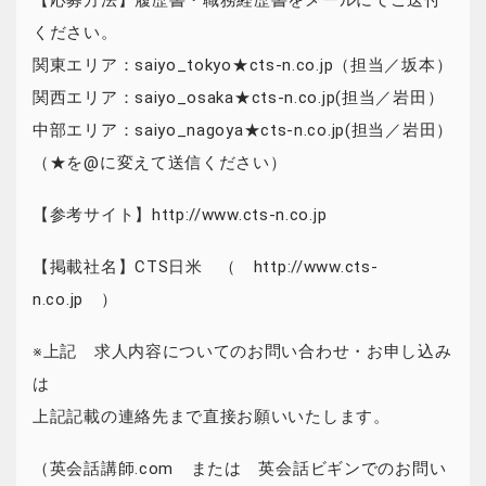
【応募方法】履歴書・職務経歴書をメールにてご送付
ください。
関東エリア：saiyo_tokyo★cts-n.co.jp（担当／坂本）
関西エリア：saiyo_osaka★cts-n.co.jp(担当／岩田）
中部エリア：saiyo_nagoya★cts-n.co.jp(担当／岩田）
（★を@に変えて送信ください）
【参考サイト】http://www.cts-n.co.jp
【掲載社名】CTS日米 （ http://www.cts-
n.co.jp ）
※上記 求人内容についてのお問い合わせ・お申し込み
は
上記記載の連絡先まで直接お願いいたします。
（英会話講師.com または 英会話ビギンでのお問い