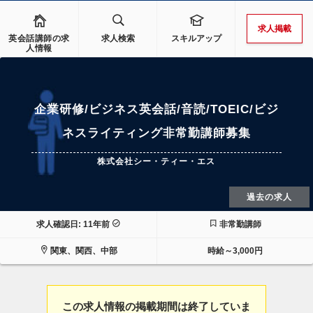
求人掲載
英会話講師の求
求人検索
スキルアップ
人情報
企業研修/ビジネス英会話/音読/TOEIC/ビジ
ネスライティング非常勤講師募集
株式会社シー・ティー・エス
過去の求人
求人確認日: 11年前
非常勤講師
関東、関西、中部
時給～3,000円
この求人情報の掲載期間は終了していま