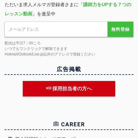
ただいま求人メルマガ登録者さまに「
講師力をUPする７つの
レッスン動画
」を進呈中
無料登録
配信は平日7：00ころ
いつでもワンクリックで解除できます
Hotmail/Outlook/Live.jp以外のアドレスで登録ください
広告掲載
採用担当者の方へ
CAREER