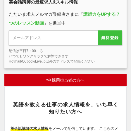
英会話講師の最速求人&スキル情報
ただいま求人メルマガ登録者さまに「
講師力をUPする７
つのレッスン動画
」を進呈中
無料登録
配信は平日7：00ころ
いつでもワンクリックで解除できます
Hotmail/Outlook/Live.jp以外のアドレスで登録ください
採用担当者の方へ
英語を教える仕事の求人情報を、いち早く
知りたい方へ
英会話講師の求人情報
をメールで配信しています。 こちらのメ