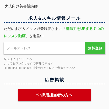
大人向け英会話講師
求人&スキル
情報
メール
ただいま求人メルマガ登録者さまに「
講師力をUPする７つの
レッスン動画
」を進呈中
無料登録
配信は平日7：00ころ
いつでもワンクリックで解除できます
Hotmail/Outlook/Live.jp以外のアドレスで登録ください
広告掲載
採用担当者の方へ