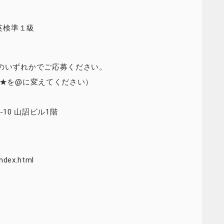
は英検準１級
送のいずれかでご応募ください。
.jp （★を@に変えてください）
-10 山詔ビル1階
dex.html