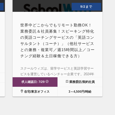
9/2まで
世界中どこからでもリモート勤務OK！
業務委託＆社員募集！スピーキング特化
の英語コーチングサービスの「英語コン
サルタント（コーチ）」（他社サービス
との兼務・複業可／週15時間以上／コー
チング経験＆土日稼働できる方）
スクールウィズは、留学サービスと英語学習サー
ビスを運営しているベンチャー企業です。2024年
の夏にリ…
求人確認日: 7/29
業務委託/契約社員
在宅/東京オフィス
3～4,500円/時給