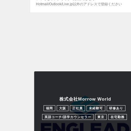
Hotmail/Outlook/Live.jp以外のアドレスで登録ください
株式会社Morrow World
福岡
大阪
正社員
未経験可
研修あり
英語コーチ/語学カウンセラー
東京
在宅勤務