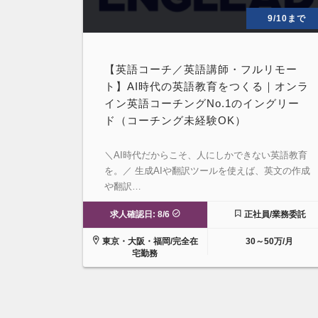
9/10まで
【英語コーチ／英語講師・フルリモー
ト】AI時代の英語教育をつくる｜オンラ
イン英語コーチングNo.1のイングリー
ド（コーチング未経験OK）
＼AI時代だからこそ、人にしかできない英語教育
を。／ 生成AIや翻訳ツールを使えば、英文の作成
や翻訳…
求人確認日: 8/6
正社員/業務委託
東京・大阪・福岡/完全在
30～50万/月
宅勤務