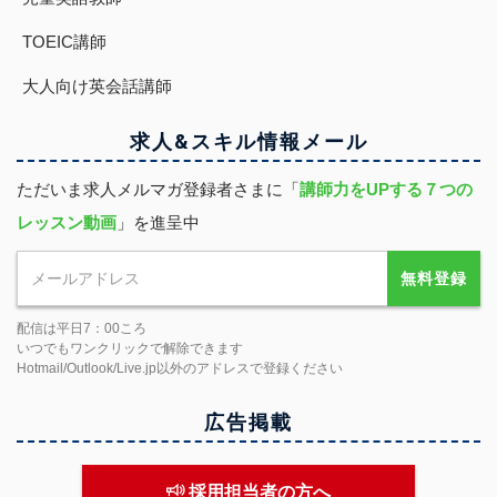
TOEIC講師
大人向け英会話講師
求人&スキル
情報
メール
ただいま求人メルマガ登録者さまに「
講師力をUPする７つの
レッスン動画
」を進呈中
無料登録
配信は平日7：00ころ
いつでもワンクリックで解除できます
Hotmail/Outlook/Live.jp以外のアドレスで登録ください
広告掲載
採用担当者の方へ