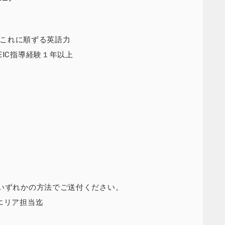
—-
くはこれに順ずる英語力
EIC指導経験１年以上
送いずれかの方法でご送付ください。
 関東エリア担当迄