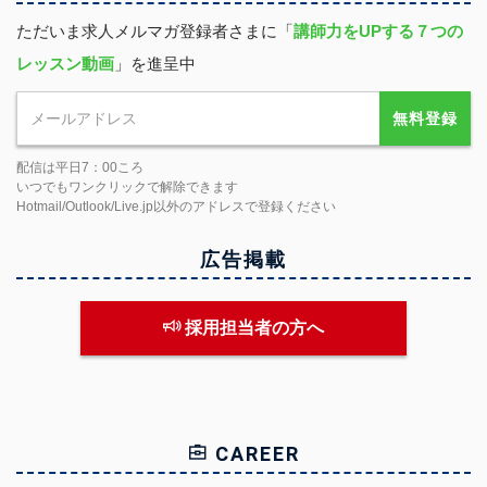
ただいま求人メルマガ登録者さまに「
講師力をUPする７つの
レッスン動画
」を進呈中
無料登録
配信は平日7：00ころ
いつでもワンクリックで解除できます
Hotmail/Outlook/Live.jp以外のアドレスで登録ください
広告掲載
採用担当者の方へ
CAREER