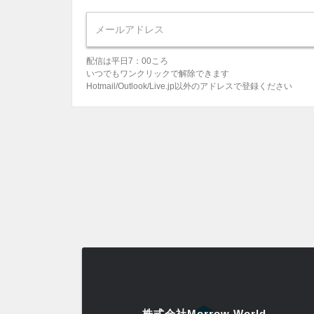
配信は平日7：00ころ
いつでもワンクリックで解除できます
Hotmail/Outlook/Live.jp以外のアドレスで登録ください
株式会社Morrow World