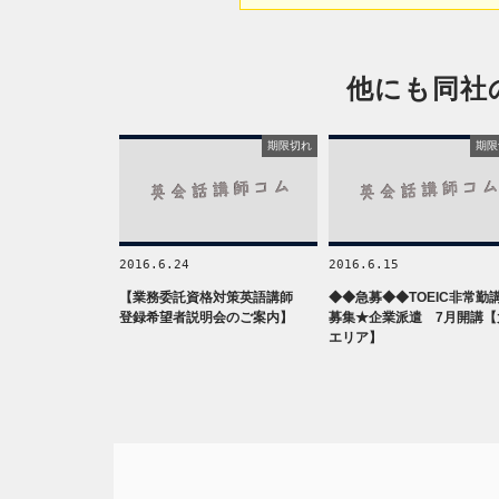
他にも同社
期限切れ
期限
2016.6.24
2016.6.15
【業務委託資格対策英語講師
◆◆急募◆◆TOEIC非常勤
登録希望者説明会のご案内】
募集★企業派遣 7月開講【
エリア】