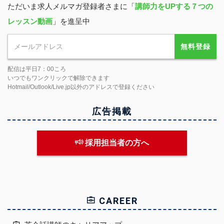
ただいま求人メルマガ登録者さまに「
講師力をUPする７つの
レッスン動画
」を進呈中
無料登録
配信は平日7：00ころ
いつでもワンクリックで解除できます
Hotmail/Outlook/Live.jp以外のアドレスで登録ください
広告掲載
採用担当者の方へ
CAREER