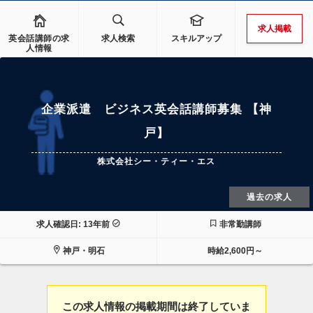
求人掲載
英会話講師の求
求人検索
スキルアップ
人情報
企業派遣 ビジネス英会話講師募集 【神
戸】
株式会社シー・ティー・エス
過去の求人
求人確認日: 13年前
非常勤講師
神戸・明石
時給2,600円～
この求人情報の掲載期間は終了していま