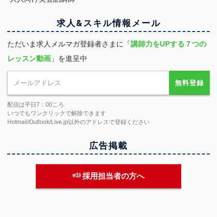
求人&スキル
情報
メール
ただいま求人メルマガ登録者さまに「
講師力をUPする７つの
レッスン動画
」を進呈中
無料登録
配信は平日7：00ころ
いつでもワンクリックで解除できます
Hotmail/Outlook/Live.jp以外のアドレスで登録ください
広告掲載
採用担当者の方へ