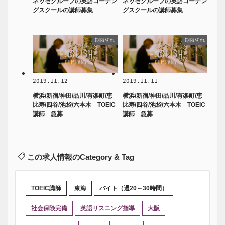
ネッセグループの英語コーチン
ネッセグループの英語コーチン
グスクールの講師募集
グスクールの講師募集
期限切れ
期限切れ
2019.11.12
2019.11.11
横浜/新宿/神田/品川/有楽町/恵
横浜/新宿/神田/品川/有楽町/恵
比寿/四谷/池袋/六本木 TOEIC
比寿/四谷/池袋/六本木 TOEIC
講師 急募
講師 急募
この求人情報のCategory & Tag
TOEIC講師
東海
バイト（週20～30時間）
社会保険完備
英語リスニング指導
大阪