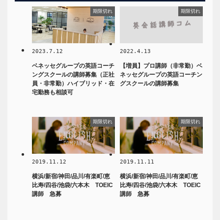
期限切れ
期限切れ
2023.7.12
2022.4.13
ベネッセグループの英語コーチ
【増員】プロ講師（非常勤）ベ
ングスクールの講師募集（正社
ネッセグループの英語コーチン
員・非常勤）ハイブリッド・在
グスクールの講師募集
宅勤務も相談可
期限切れ
期限切れ
2019.11.12
2019.11.11
横浜/新宿/神田/品川/有楽町/恵
横浜/新宿/神田/品川/有楽町/恵
比寿/四谷/池袋/六本木 TOEIC
比寿/四谷/池袋/六本木 TOEIC
講師 急募
講師 急募