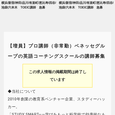
横浜/新宿/神田/品川/有楽町/恵比寿/四谷/
横浜/新宿/神田/品川/有楽町/恵比寿/四谷/
池袋/六本木 TOEIC講師 急募
池袋/六本木 TOEIC講師 急募
【増員】プロ講師（非常勤）ベネッセグル
ープの英語コーチングスクールの講師募集
この求人情報の掲載期間は終了し
ています
◆当社について
2010年創業の教育系ベンチャー企業、スタディーハッ
カー。
「STUDY SMART——学びをもっと科学的で効率的なも