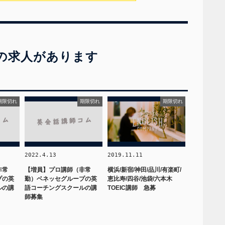
の求人があります
期限切れ
期限切れ
期限切れ
2022.4.13
2019.11.11
非常
【増員】プロ講師（非常
横浜/新宿/神田/品川/有楽町/
プの英
勤）ベネッセグループの英
恵比寿/四谷/池袋/六本木
ルの講
語コーチングスクールの講
TOEIC講師 急募
師募集