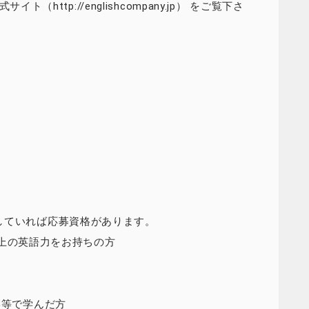
ト（http://englishcompany.jp） をご覧下さ
していれば応募資格があります。
等以上の英語力をお持ちの方
学等で学んだ方