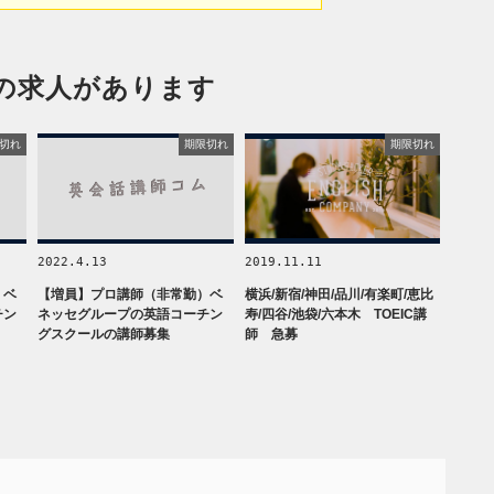
の求人があります
切れ
期限切れ
期限切れ
2022.4.13
2019.11.11
）ベ
【増員】プロ講師（非常勤）ベ
横浜/新宿/神田/品川/有楽町/恵比
チン
ネッセグループの英語コーチン
寿/四谷/池袋/六本木 TOEIC講
グスクールの講師募集
師 急募