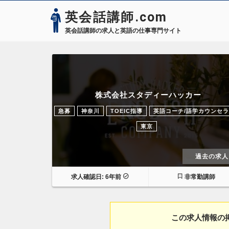
英会話講師.com
英会話講師の求人と英語の仕事専門サイト
株式会社スタディーハッカー
急募
神奈川
TOEIC指導
英語コーチ/語学カウンセ
東京
過去の求人
求人確認日: 6年前
非常勤講師
この求人情報の