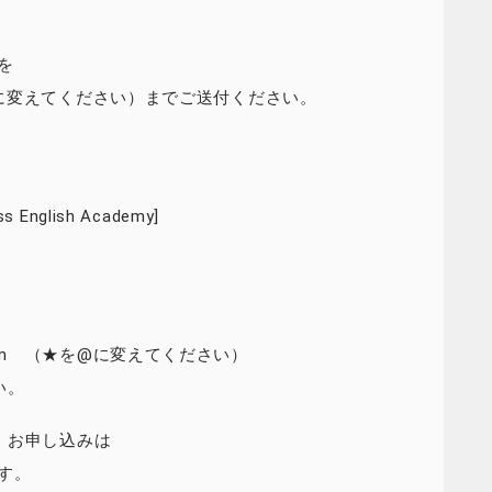
を
 （★を@に変えてください）までご送付ください。
 English Academy]
h.com （★を@に変えてください）
い。
・お申し込みは
す。