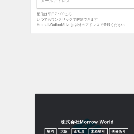
配信は平日7：00ころ
いつでもワンクリックで解除できます
Hotmail/Outlook/Live.jp以外のアドレスで登録ください
株式会社Morrow World
福岡
大阪
正社員
未経験可
研修あり