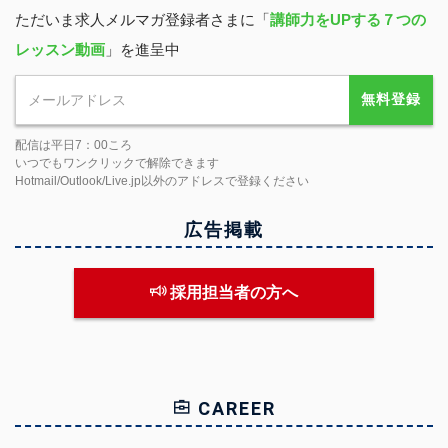
ただいま求人メルマガ登録者さまに「
講師力をUPする７つの
レッスン動画
」を進呈中
無料登録
配信は平日7：00ころ
いつでもワンクリックで解除できます
Hotmail/Outlook/Live.jp以外のアドレスで登録ください
広告掲載
採用担当者の方へ
CAREER