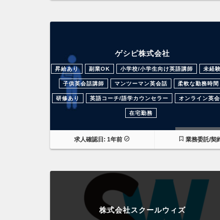
ゲシピ株式会社
昇給あり
副業OK
小学校/小学生向け英語講師
未経
子供英会話講師
マンツーマン英会話
柔軟な勤務時間
研修あり
英語コーチ/語学カウンセラー
オンライン英会
在宅勤務
過去の求人
求人確認日: 1年前
業務委託/契
株式会社スクールウィズ