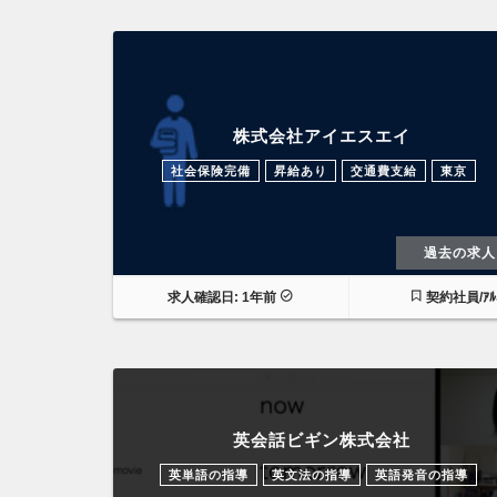
株式会社アイエスエイ
社会保険完備
昇給あり
交通費支給
東京
過去の求人
求人確認日: 1年前
契約社員/ｱﾙﾊ
英会話ビギン株式会社
英単語の指導
英文法の指導
英語発音の指導