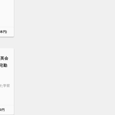
日本円)
ン英会
在宅勤
た学習
00円