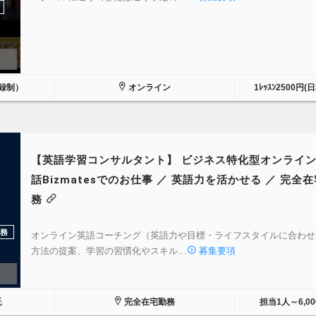
録制）
オンライン
1ﾚｯｽﾝ2500円(
【英語学習コンサルタント】 ビジネス特化型オンライ
話Bizmatesでのお仕事 ／ 英語力を活かせる ／ 完全
務
務
オンライン英語コーチング（英語力や目標・ライフスタイルに合わせ
方法の提案、学習の習慣化やスキル…
募集要項
託
完全在宅勤務
担当1人～6,0