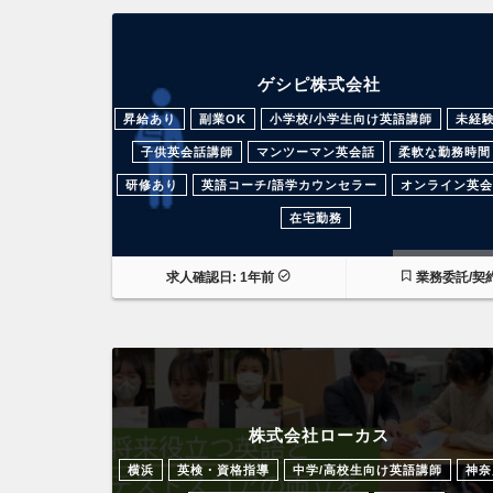
ゲシピ株式会社
昇給あり
副業OK
小学校/小学生向け英語講師
未経
子供英会話講師
マンツーマン英会話
柔軟な勤務時間
研修あり
英語コーチ/語学カウンセラー
オンライン英会
在宅勤務
過去の求人
求人確認日: 1年前
業務委託/契
株式会社ローカス
横浜
英検・資格指導
中学/高校生向け英語講師
神奈