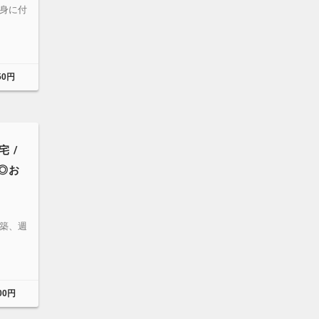
身に付
50円
 /
◎お
築、週
00円