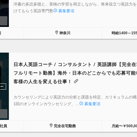
洋書の多読多聴と、英検の学習を両立しながら、将来役立つ英語力を
けてもらう英語専門塾
募集要項
制
神奈川
時給1400～15
日本人英語コーチ / コンサルタント / 英語講師【完全在宅
フルリモート勤務】海外・日本のどこからでも応募可能
客様の人生を変える仕事！
ラー
カウンセリングにより英語力の分析と課題を特定、カリキュラムの構
1回のオンラインカウンセリング、…
募集要項
正社員
完全在宅勤務
月給〜￥500,0