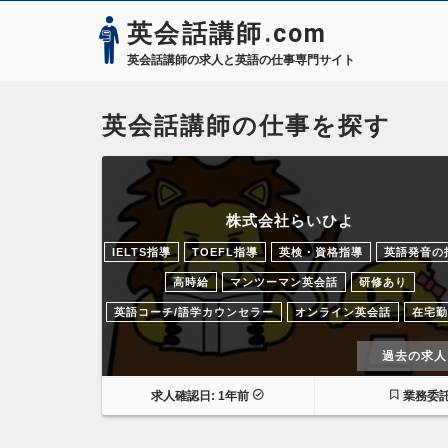
英会話講師.com
英会話講師の求人と英語の仕事専門サイト
英会話講師の仕事を探す
株式会社らいひよ
IELTS指導
TOEFL指導
英検・資格指導
英語発音の
高時給
マンツーマン英会話
研修あり
英語コーチ/語学カウンセラー
オンライン英会話
在宅勤
過去の求人
求人確認日: 1年前
業務委