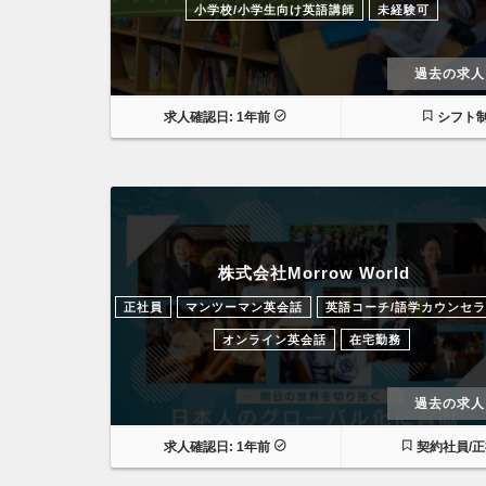
小学校/小学生向け英語講師
未経験可
過去の求人
求人確認日: 1年前
シフト
株式会社Morrow World
正社員
マンツーマン英会話
英語コーチ/語学カウンセ
オンライン英会話
在宅勤務
過去の求人
求人確認日: 1年前
契約社員/