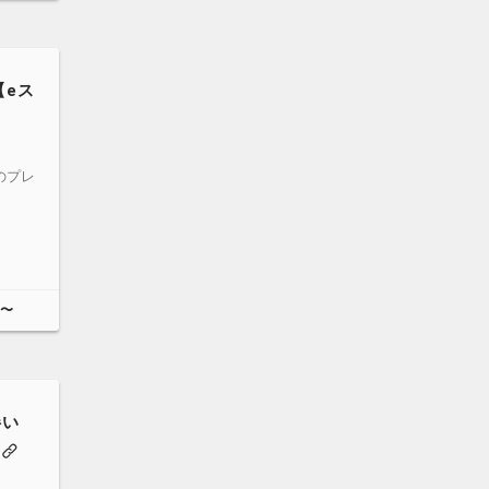
【eス
のプレ
円〜
伴い
！