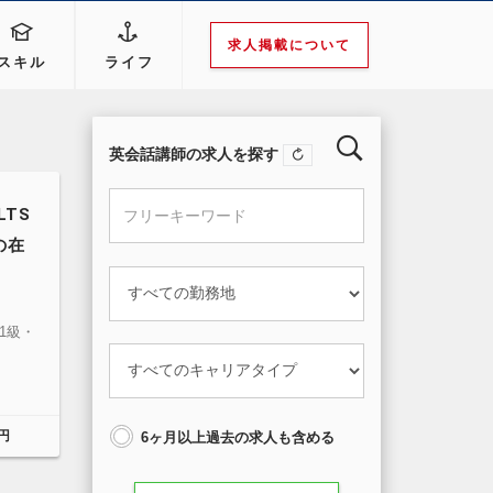
求人掲載について
スキル
ライフ
英会話講師の求人を探す
LTS
の在
1級・
円
6ヶ月以上過去の求人も含める