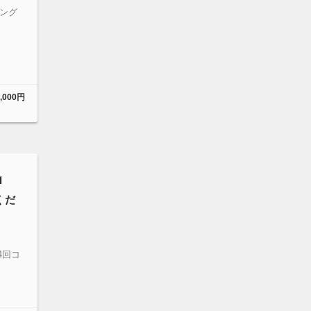
ング
,000円
1
くだ
4回コ