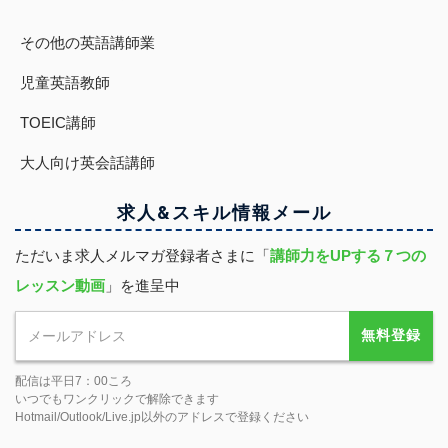
その他の英語講師業
児童英語教師
TOEIC講師
大人向け英会話講師
求人&スキル
情報
メール
ただいま求人メルマガ登録者さまに「
講師力をUPする７つの
レッスン動画
」を進呈中
無料登録
配信は平日7：00ころ
いつでもワンクリックで解除できます
Hotmail/Outlook/Live.jp以外のアドレスで登録ください