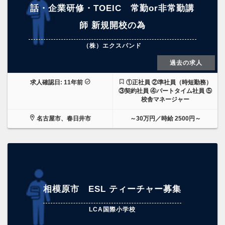
話・企業研修・TOEIC 常勤or非常勤講
師 新規開校の為
（株）エクスパンド
過去の求人
求人確認日: 11年前
①正社員 ②準社員（時短勤務）
③契約社員 ④パートタイム社員 ⑤
校舎マネージャー
名古屋市、春日井市
～30万円／時給 2500円～
相模原市 ESL ティーチャー募集
LCA国際小学校