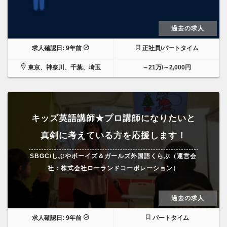
過去の求人
求人確認日: 9年前
正社員/パートタイム
東京、神奈川、千葉、埼玉
～21万/～2,000円
キッズ英語講師★プロ講師になりたいと
真剣に考えている方を応援します！
SBGC/しぶやボーイズ＆ガールズ外国語くらぶ（運営会
社：株式会社ローランドコーポレーション）
過去の求人
求人確認日: 9年前
パートタイム