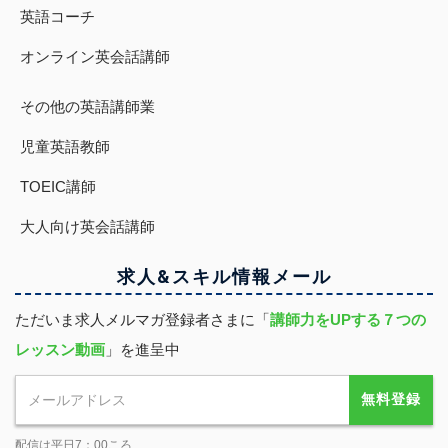
英語コーチ
オンライン英会話講師
その他の英語講師業
児童英語教師
TOEIC講師
大人向け英会話講師
求人&スキル
情報
メール
ただいま求人メルマガ登録者さまに「
講師力をUPする７つの
レッスン動画
」を進呈中
無料登録
配信は平日7：00ころ