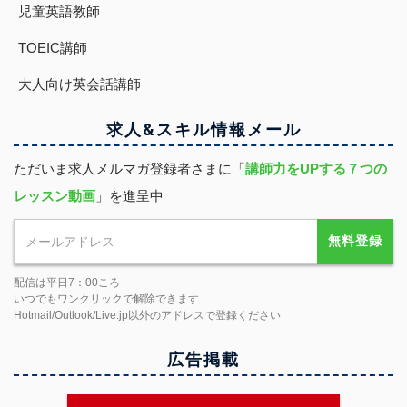
児童英語教師
TOEIC講師
大人向け英会話講師
求人&スキル
情報
メール
ただいま求人メルマガ登録者さまに「
講師力をUPする７つの
レッスン動画
」を進呈中
無料登録
配信は平日7：00ころ
いつでもワンクリックで解除できます
Hotmail/Outlook/Live.jp以外のアドレスで登録ください
広告掲載