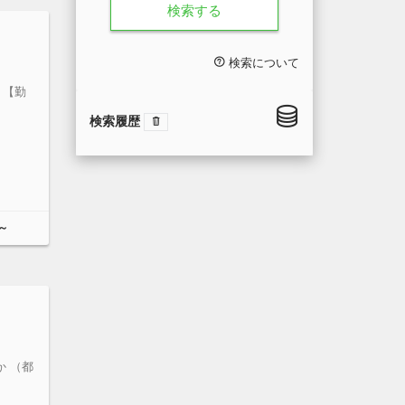
検索する
検索について
 【勤
検索履歴
～
か （都