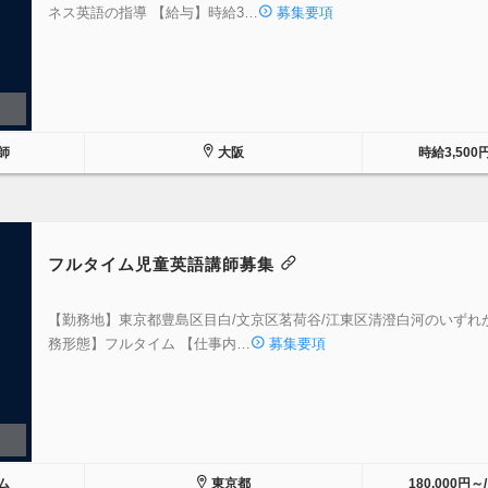
ネス英語の指導 【給与】時給3…
募集要項
師
大阪
時給3,500
フルタイム児童英語講師募集
【勤務地】東京都豊島区目白/文京区茗荷谷/江東区清澄白河のいずれ
務形態】フルタイム 【仕事内…
募集要項
ム
東京都
180,000円～