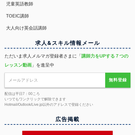
児童英語教師
TOEIC講師
大人向け英会話講師
求人&スキル
情報
メール
ただいま求人メルマガ登録者さまに「
講師力をUPする７つの
レッスン動画
」を進呈中
無料登録
配信は平日7：00ころ
いつでもワンクリックで解除できます
Hotmail/Outlook/Live.jp以外のアドレスで登録ください
広告掲載