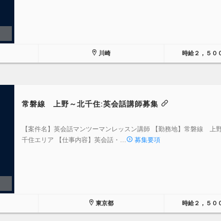
川崎
時給２，５０
常磐線 上野～北千住:英会話講師募集
【案件名】英会話マンツーマンレッスン講師 【勤務地】常磐線 上
千住エリア 【仕事内容】英会話・…
募集要項
東京都
時給２，５０