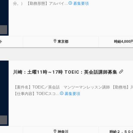
分。） 【勤務形態】アルバイ…
募集要項
ト
東京都
時給4,000
川崎：土曜11時～17時 TOEIC：英会話講師募集
【案件名】TOEIC／英会話 マンツーマンレッスン講師 【勤務地】
【仕事内容】TOEICスコ…
募集要項
神奈川
時給２，５０