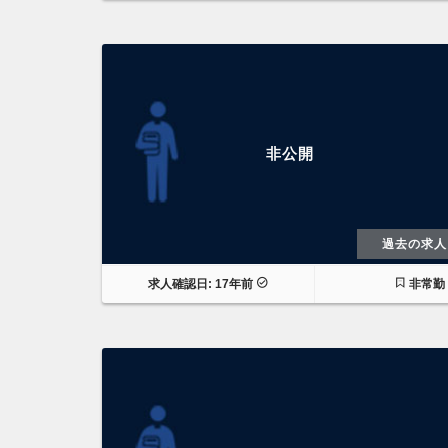
非公開
過去の求人
求人確認日: 17年前
非常勤