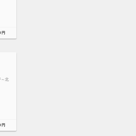
０円
野～北
０円