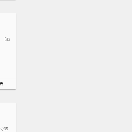
 【勤
円
で35