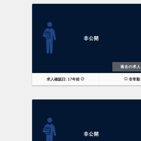
非公開
過去の求人
求人確認日: 17年前
非常勤
非公開