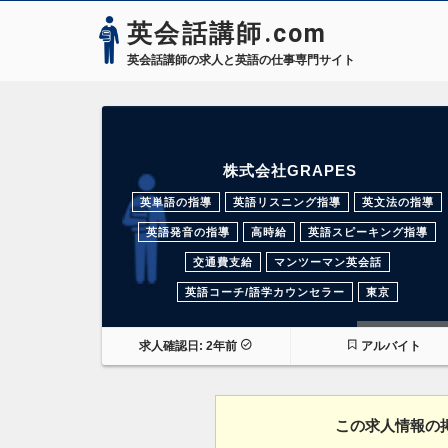
英会話講師.com
英会話講師の求人と英語の仕事専門サイト
株式会社GRAPES
英単語の指導
英語リスニング指導
英文法の指導
英語発音の指導
高時給
英語スピーキング指導
交通費支給
マンツーマン英会話
英語コーチ/語学カウンセラー
東京
過去の求人
求人確認日: 2年前
アルバイト
この求人情報の