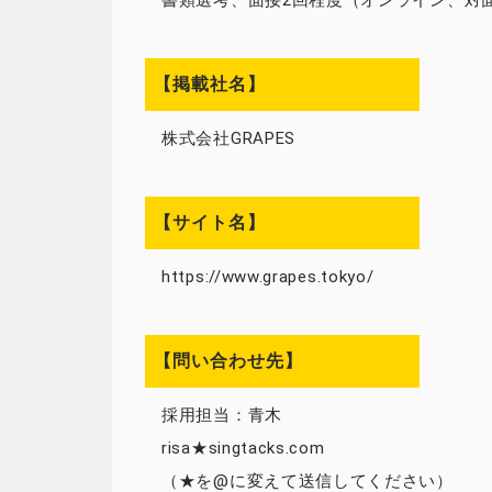
書類選考、面接2回程度（オンライン、対
【掲載社名】
株式会社GRAPES
【サイト名】
https://www.grapes.tokyo/
【問い合わせ先】
採用担当：青木
risa★singtacks.com
（★を@に変えて送信してください）