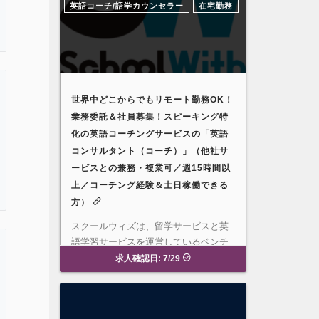
英語コーチ/語学カウンセラー
在宅勤務
世界中どこからでもリモート勤務OK！
業務委託＆社員募集！スピーキング特
化の英語コーチングサービスの「英語
コンサルタント（コーチ）」（他社サ
ービスとの兼務・複業可／週15時間以
上／コーチング経験＆土日稼働できる
方）
スクールウィズは、留学サービスと英
語学習サービスを運営しているベンチ
ャー企業です。2024年の夏にリ…
募
求人確認日: 7/29
集要項