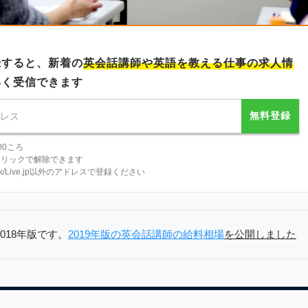
録すると、新着の
英会話講師
や英語を教える仕事の求人情
早く受信できます
無料登録
00ころ
クリックで解除できます
tlook/Live.jp以外のアドレスで登録ください
018年版です。
2019年版の英会話講師の給料相場
を公開しました