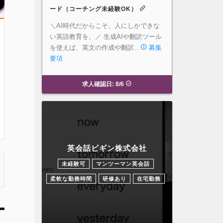
ード（コーチング未経験OK）
＼AI時代だからこそ、人にしかできな
い英語教育を。／ 生成AIや翻訳ツール
を使えば、英文の作成や翻訳…
募集
要項
求人確認日: 8/6
英会話ビギン株式会社
未経験可
マンツーマン英会話
柔軟な勤務時間
研修あり
在宅勤務