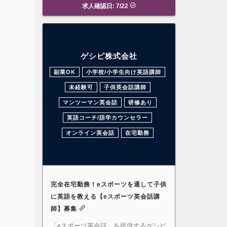
求人確認日: 7/22
ゲシピ株式会社
副業OK
小学校/小学生向け英語講師
未経験可
子供英会話講師
マンツーマン英会話
研修あり
英語コーチ/語学カウンセラー
オンライン英会話
在宅勤務
完全在宅勤務！eスポーツを通して子供
に英語を教える【eスポーツ英会話講
師】募集
「eスポーツ英会話」を提供するゲシピ