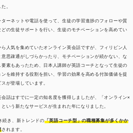
した。
ンターネットや電話を使って、生徒の学習進捗のフォローや質
などの生徒サポートを行い、生徒のモチベーションを高めてい
。
から人気を集めていたオンライン英会話ですが、フィリピン人
と意思疎通がしづらかったり、モチベーションが続かない、な
ス要素もあったため、日本人講師が英語コーチとなって生徒の
ョンを維持する役割を担い、学習の効果を高める付加価値を提
ビスが登場しています。
英会話はすでに一定の知名度を獲得しましたが、「オンライン×
」という新たなサービスが生まれた年になりました。
引き続き、新トレンドの
「英語コーチ型」の職種募集が多くかか
想
されます。