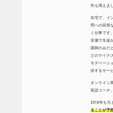
件も増えま
在宅で、イ
問への回答
く仕事です
安価で生徒
講師のみだ
どのマイナ
モチベーシ
供するサー
オンライン
英語コーチ
2018年も
ることが予