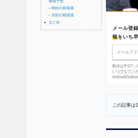
相場予想
時給の相場感
月給の相場感
まとめ
メール登
報
をいち
配信は平日7：
いつでもワン
Hotmail/Ou
この記事は2