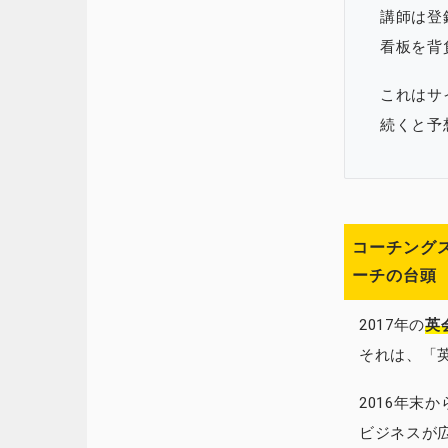
講師は登
看板を背
これはサ
続くと予
コーチング
ーチの台頭
2017年の
英
それは、「
2016年末
ビジネスが