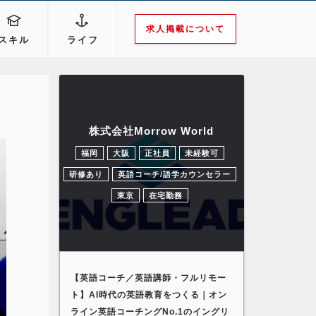
求人掲載について
スキル
ライフ
株式会社Morrow World
福岡
大阪
正社員
未経験可
研修あり
英語コーチ/語学カウンセラー
東京
在宅勤務
【英語コーチ／英語講師・フルリモー
ト】AI時代の英語教育をつくる｜オン
ライン英語コーチングNo.1のイングリ