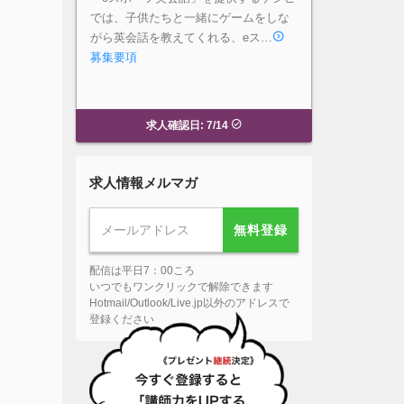
では、子供たちと一緒にゲームをしな
がら英会話を教えてくれる、eス…
募集要項
求人確認日: 7/14
求人情報メルマガ
無料登録
配信は平日7：00ころ
いつでもワンクリックで解除できます
Hotmail/Outlook/Live.jp以外のアドレスで
登録ください