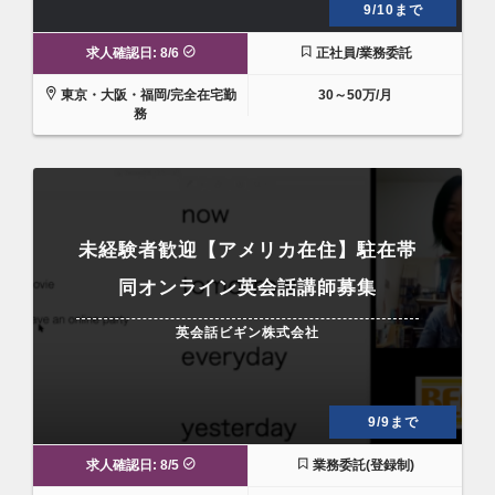
9/10まで
求人確認日: 8/6
正社員/業務委託
東京・大阪・福岡/完全在宅勤
30～50万/月
務
未経験者歓迎【アメリカ在住】駐在帯
同オンライン英会話講師募集
英会話ビギン株式会社
9/9まで
求人確認日: 8/5
業務委託(登録制)