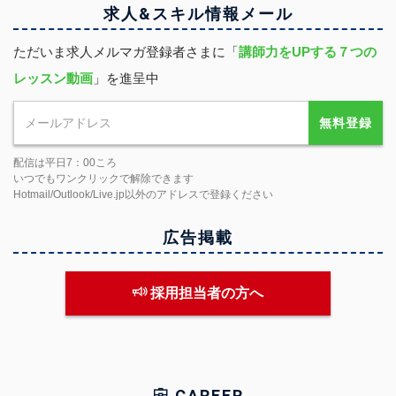
求人&スキル
情報
メール
ただいま求人メルマガ登録者さまに「
講師力をUPする７つの
レッスン動画
」を進呈中
無料登録
配信は平日7：00ころ
いつでもワンクリックで解除できます
Hotmail/Outlook/Live.jp以外のアドレスで登録ください
広告掲載
採用担当者の方へ
CAREER