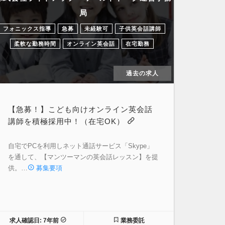
局
フォニックス指導
急募
未経験可
子供英会話講師
柔軟な勤務時間
オンライン英会話
在宅勤務
過去の求人
【急募！】こども向けオンライン英会話
講師を積極採用中！（在宅OK）
自宅でPCを利用しネット通話サービス「Skype」
を通して、【マンツーマンの英会話レッスン】を提
供。…
募集要項
求人確認日: 7年前
業務委託