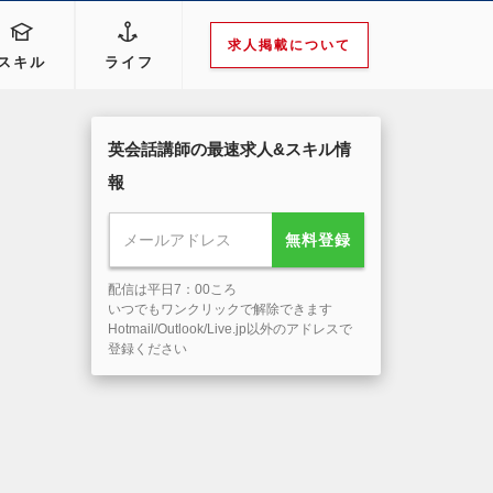
求人掲載について
スキル
ライフ
英会話講師の最速求人&スキル情
報
無料登録
配信は平日7：00ころ
いつでもワンクリックで解除できます
Hotmail/Outlook/Live.jp以外のアドレスで
登録ください