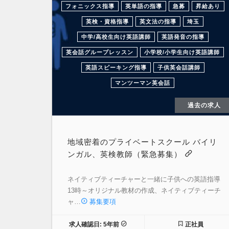
フォニックス指導
英単語の指導
急募
昇給あり
英検・資格指導
英文法の指導
埼玉
中学/高校生向け英語講師
英語発音の指導
英会話グループレッスン
小学校/小学生向け英語講師
英語スピーキング指導
子供英会話講師
マンツーマン英会話
過去の求人
地域密着のプライベートスクール バイリ
ンガル、英検教師（緊急募集）
ネイティブティーチャーと一緒に子供への英語指導
13時～オリジナル教材の作成、ネイティブティーチ
ャ…
募集要項
求人確認日: 5年前
正社員