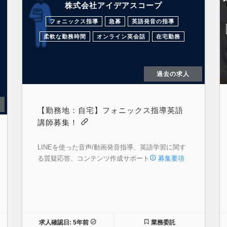
株式会社アイデアスコープ
フォニックス指導
急募
英語発音の指導
柔軟な勤務時間
オンライン英会話
在宅勤務
過去の求人
【勤務地：自宅】フォニックス指導英語
講師募集！
LINEを使った音声/動画発音指導、英語学習に関す
る質疑応答、コンテンツ作成サポート
募集要項
求人確認日: 5年前
業務委託