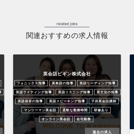
関連おすすめの求人情報
英会話ビギン株式会社
フォニックス指導
英単語の指導
英語リーディング指導
導
英語ライティング指導
英語リスニング指導
英文法の指導
英語発音の指導
英語スピーキング指導
子供英会話講師
マンツーマン英会話
柔軟な勤務時間
研修あり
オンライン英会話
在宅勤務
過去の求人