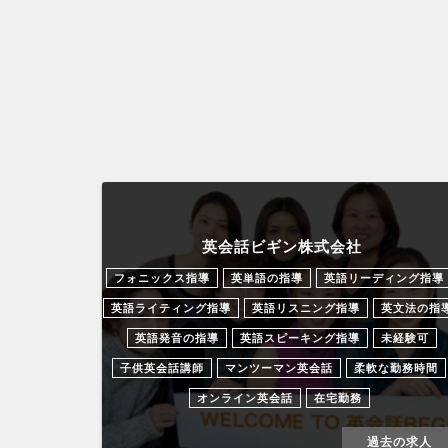
英会話ビギン株式会社
フォニックス指導
英単語の指導
英語リーディング指導
英語ライティング指導
英語リスニング指導
英文法の指
英語発音の指導
英語スピーキング指導
未経験可
子供英会話講師
マンツーマン英会話
柔軟な勤務時間
オンライン英会話
在宅勤務
過去の求人