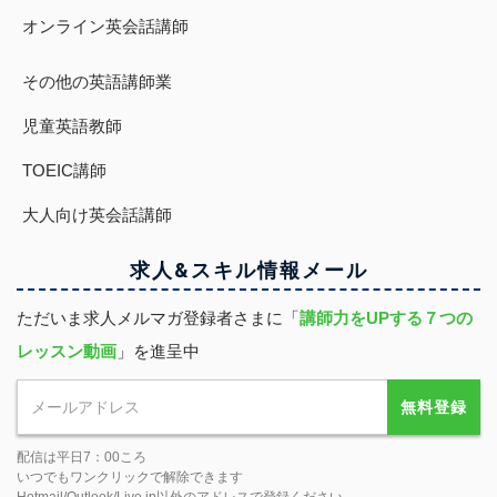
オンライン英会話講師
その他の英語講師業
児童英語教師
TOEIC講師
大人向け英会話講師
求人&スキル
情報
メール
ただいま求人メルマガ登録者さまに「
講師力をUPする７つの
レッスン動画
」を進呈中
無料登録
配信は平日7：00ころ
いつでもワンクリックで解除できます