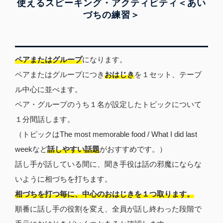
使えるスピーキング・アクティビティ＜あい
づちの練習＞
ペアまたはグループ
になります。
ペアまたはグループにつき
おはじき
を１セット、テーブ
ル中心に並べます。
ペア・グループのうち１名が設定したトピックについて
１分間話します。
（トピックはThe most memorable food / What I did last
weekなど
話しやすい話題
がおすすめです。）
話し手が話している間に、聞き手役は話の邪魔にならな
いように相づちを打ちます。
相づちを打つ毎に、中心のおはじきを１つ取ります。
順番に話し手の役割を変え、全員が話し終わった段階で