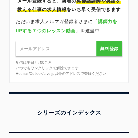
メール登録すると、新着の
英会話講師
や英語を
教える仕事の求人情報
をいち早く受信できます
ただいま求人メルマガ登録者さまに「
講師力を
UPする７つのレッスン動画
」を進呈中
無料登録
配信は平日7：00ころ
いつでもワンクリックで解除できます
Hotmail/Outlook/Live.jp以外のアドレスで登録ください
シリーズのインデックス