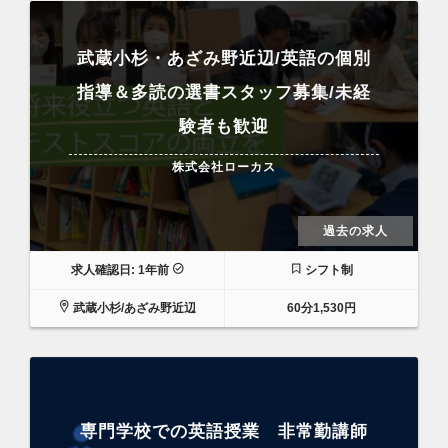
武蔵小杉・あざみ野近辺/英語の個別
指導＆多読の選書スタッフ募集/未経
験者も歓迎
株式会社ローカス
過去の求人
求人確認日: 1年前
シフト制
武蔵小杉/あざみ野近辺
60分1,530円
専門学校での英語授業 非常勤講師