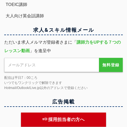
TOEIC講師
大人向け英会話講師
求人&スキル
情報
メール
ただいま求人メルマガ登録者さまに「
講師力をUPする７つの
レッスン動画
」を進呈中
無料登録
配信は平日7：00ころ
いつでもワンクリックで解除できます
Hotmail/Outlook/Live.jp以外のアドレスで登録ください
広告掲載
採用担当者の方へ