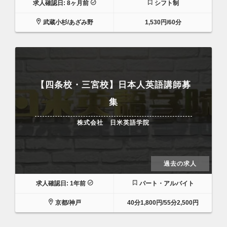
求人確認日: 8ヶ月前
シフト制
武蔵小杉/あざみ野
1,530円/60分
【四条校・三宮校】日本人英語講師募
集
株式会社 日米英語学院
過去の求人
求人確認日: 1年前
パート・アルバイト
京都/神戸
40分1,800円/55分2,500円