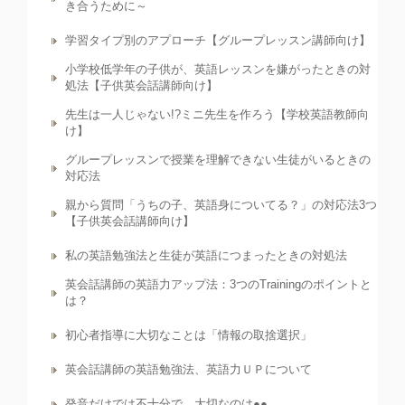
き合うために～
学習タイプ別のアプローチ【グループレッスン講師向け】
小学校低学年の子供が、英語レッスンを嫌がったときの対
処法【子供英会話講師向け】
先生は一人じゃない!?ミニ先生を作ろう【学校英語教師向
け】
グループレッスンで授業を理解できない生徒がいるときの
対応法
親から質問「うちの子、英語身についてる？」の対応法3つ
【子供英会話講師向け】
私の英語勉強法と生徒が英語につまったときの対処法
英会話講師の英語力アップ法：3つのTrainingのポイントと
は？
初心者指導に大切なことは「情報の取捨選択」
英会話講師の英語勉強法、英語力ＵＰについて
発音だけでは不十分で、大切なのは●●