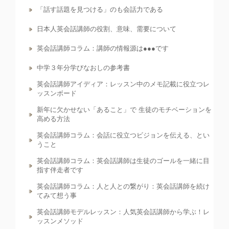
「話す話題を見つける」のも会話力である
日本人英会話講師の役割、意味、需要について
英会話講師コラム：講師の情報源は●●●です
中学３年分学びなおしの参考書
英会話講師アイディア：レッスン中のメモ記載に役立つレ
ッスンボード
新年に欠かせない「あること」で 生徒のモチベーションを
高める方法
英会話講師コラム：会話に役立つビジョンを伝える、とい
うこと
英会話講師コラム：英会話講師は生徒のゴールを一緒に目
指す伴走者です
英会話講師コラム：人と人との繋がり：英会話講師を続け
てみて想う事
英会話講師モデルレッスン：人気英会話講師から学ぶ！レ
ッスンメソッド