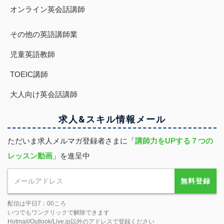
オンライン英会話講師
その他の英語講師業
児童英語教師
TOEIC講師
大人向け英会話講師
求人&スキル
情報
メール
ただいま求人メルマガ登録者さまに「
講師力をUPする７つの
レッスン動画
」を進呈中
無料登録
配信は平日7：00ころ
いつでもワンクリックで解除できます
Hotmail/Outlook/Live.jp以外のアドレスで登録ください