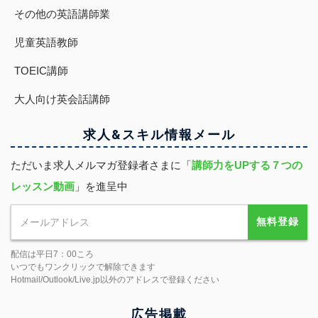
その他の英語講師業
児童英語教師
TOEIC講師
大人向け英会話講師
求人&スキル
情報
メール
ただいま求人メルマガ登録者さまに「
講師力をUPする７つの
レッスン動画
」を進呈中
無料登録
配信は平日7：00ころ
いつでもワンクリックで解除できます
Hotmail/Outlook/Live.jp以外のアドレスで登録ください
広告掲載