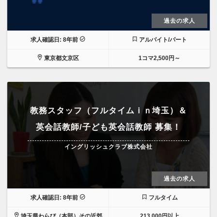
過去の求人
求人確認日: 8年前
アルバイト/パート
東京都文京区
1コマ2,500円～
教務スタッフ（フルタイムｉｎ埼玉）＆
英会話教師/子ども英会話教師 募集！
イングリッシュクラブ株式会社
過去の求人
求人確認日: 8年前
フルタイム
埼玉県わらび（本部）その近郊
213,000円以上