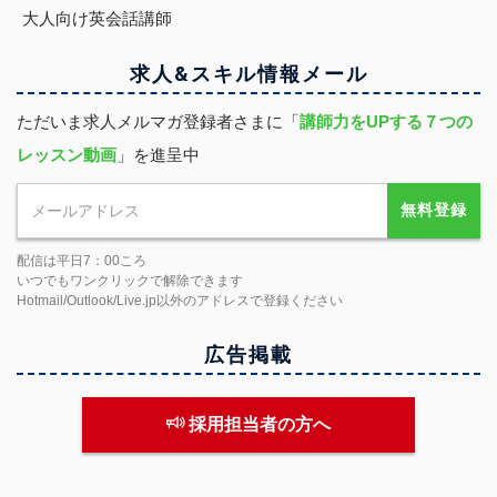
大人向け英会話講師
求人&スキル
情報
メール
ただいま求人メルマガ登録者さまに「
講師力をUPする７つの
レッスン動画
」を進呈中
無料登録
配信は平日7：00ころ
いつでもワンクリックで解除できます
Hotmail/Outlook/Live.jp以外のアドレスで登録ください
広告掲載
採用担当者の方へ