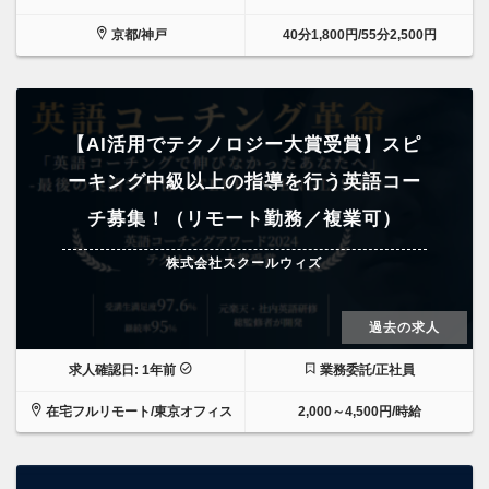
京都/神戸
40分1,800円/55分2,500円
【AI活用でテクノロジー大賞受賞】スピ
ーキング中級以上の指導を行う英語コー
チ募集！（リモート勤務／複業可）
株式会社スクールウィズ
過去の求人
求人確認日: 1年前
業務委託/正社員
在宅フルリモート/東京オフィス
2,000～4,500円/時給