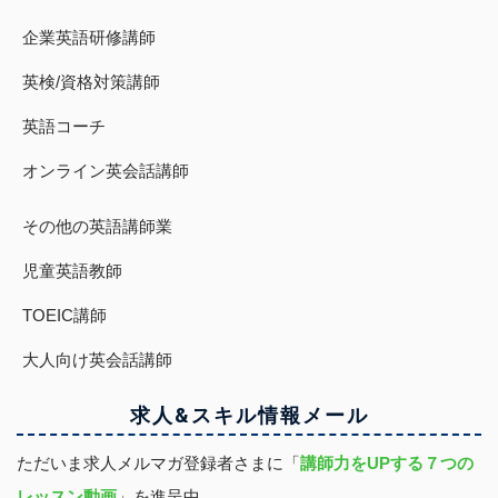
企業英語研修講師
英検/資格対策講師
英語コーチ
オンライン英会話講師
その他の英語講師業
児童英語教師
TOEIC講師
大人向け英会話講師
求人&スキル
情報
メール
ただいま求人メルマガ登録者さまに「
講師力をUPする７つの
レッスン動画
」を進呈中