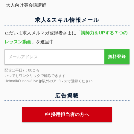
大人向け英会話講師
求人&スキル
情報
メール
ただいま求人メルマガ登録者さまに「
講師力をUPする７つの
レッスン動画
」を進呈中
無料登録
配信は平日7：00ころ
いつでもワンクリックで解除できます
Hotmail/Outlook/Live.jp以外のアドレスで登録ください
広告掲載
採用担当者の方へ