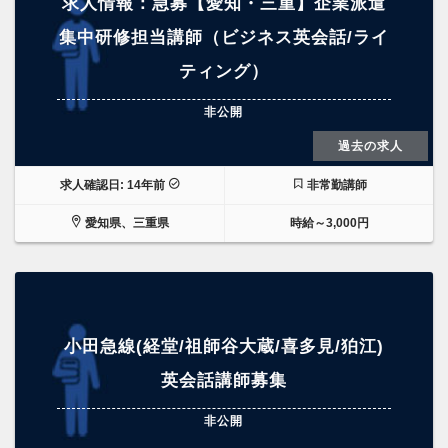
求人情報：急募【愛知・三重】企業派遣
集中研修担当講師（ビジネス英会話/ライ
ティング）
非公開
過去の求人
求人確認日: 14年前
非常勤講師
愛知県、三重県
時給～3,000円
小田急線(経堂/祖師谷大蔵/喜多見/狛江)
英会話講師募集
非公開