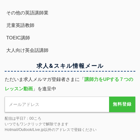
その他の英語講師業
児童英語教師
TOEIC講師
大人向け英会話講師
求人&スキル
情報
メール
ただいま求人メルマガ登録者さまに「
講師力をUPする７つの
レッスン動画
」を進呈中
無料登録
配信は平日7：00ころ
いつでもワンクリックで解除できます
Hotmail/Outlook/Live.jp以外のアドレスで登録ください