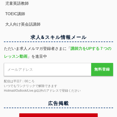
児童英語教師
TOEIC講師
大人向け英会話講師
求人&スキル
情報
メール
ただいま求人メルマガ登録者さまに「
講師力をUPする７つの
レッスン動画
」を進呈中
無料登録
配信は平日7：00ころ
いつでもワンクリックで解除できます
Hotmail/Outlook/Live.jp以外のアドレスで登録ください
広告掲載