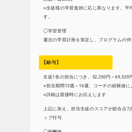
※生徒様の学習進捗に応じ異なります。平均
す。
◯学習管理
週次の学習計画を策定し、プログラムの伴
【給与】
生徒1名の担当につき、52,250円～69,520
※担当期間13週～16週、コーチの経験値
※詳細は面接時にお伝えします
上記に加え、担当生徒のスコアが総合点7点
ィブ付与
◯報酬例