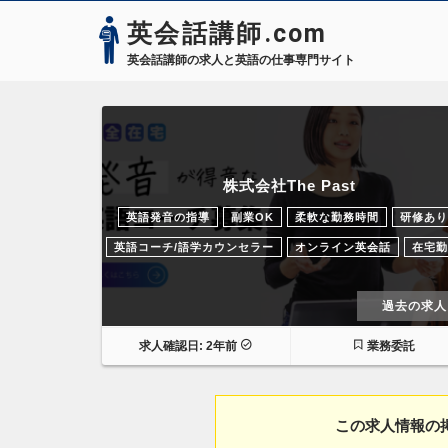
英会話講師.com
英会話講師の求人と英語の仕事専門サイト
株式会社The Past
英語発音の指導
副業OK
柔軟な勤務時間
研修あり
英語コーチ/語学カウンセラー
オンライン英会話
在宅勤
過去の求人
求人確認日: 2年前
業務委託
この求人情報の