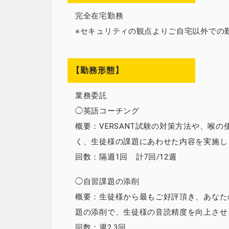
完全在宅勤務
※セキュリティの観点よりご自宅以外での
【勤務形態】
業務委託
◯英語コーチング
概要：VERSANT試験の対策方法や、喉
く、生徒様の課題にあわせた内容を実施し
回数：隔週1回 計7回/12週
◯自習課題の添削
概要：生徒様から最もご好評頂き、あなた
題の添削で、生徒様の音読精度を向上させ
回数：週2,3回