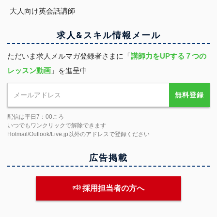
大人向け英会話講師
求人&スキル
情報
メール
ただいま求人メルマガ登録者さまに「
講師力をUPする７つの
レッスン動画
」を進呈中
無料登録
配信は平日7：00ころ
いつでもワンクリックで解除できます
Hotmail/Outlook/Live.jp以外のアドレスで登録ください
広告掲載
採用担当者の方へ