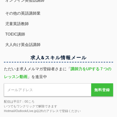
オンライン英会話講師
その他の英語講師業
児童英語教師
TOEIC講師
大人向け英会話講師
求人&スキル
情報
メール
ただいま求人メルマガ登録者さまに「
講師力をUPする７つの
レッスン動画
」を進呈中
無料登録
配信は平日7：00ころ
いつでもワンクリックで解除できます
Hotmail/Outlook/Live.jp以外のアドレスで登録ください