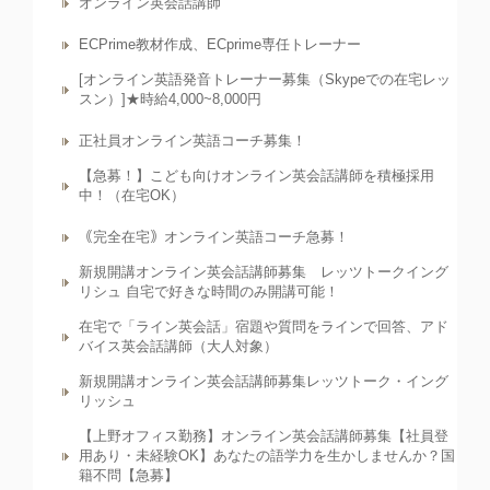
オンライン英会話講師
ECPrime教材作成、ECprime専任トレーナー
[オンライン英語発音トレーナー募集（Skypeでの在宅レッ
スン）]★時給4,000~8,000円
正社員オンライン英語コーチ募集！
【急募！】こども向けオンライン英会話講師を積極採用
中！（在宅OK）
｟完全在宅｠オンライン英語コーチ急募！
新規開講オンライン英会話講師募集 レッツトークイング
リシュ 自宅で好きな時間のみ開講可能！
在宅で「ライン英会話」宿題や質問をラインで回答、アド
バイス英会話講師（大人対象）
新規開講オンライン英会話講師募集レッツトーク・イング
リッシュ
【上野オフィス勤務】オンライン英会話講師募集【社員登
用あり・未経験OK】あなたの語学力を生かしませんか？国
籍不問【急募】