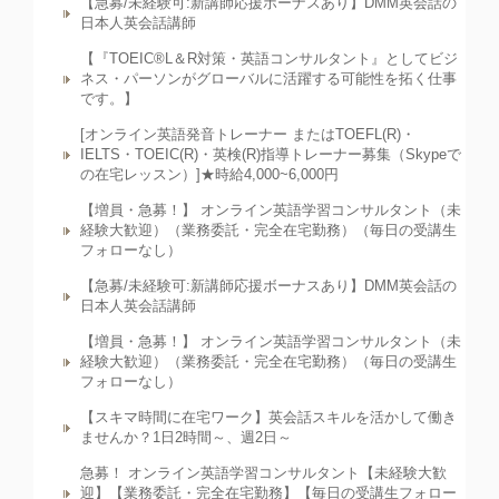
【急募/未経験可:新講師応援ボーナスあり】DMM英会話の
日本人英会話講師
【『TOEIC®L＆R対策・英語コンサルタント』としてビジ
ネス・パーソンがグローバルに活躍する可能性を拓く仕事
です。】
[オンライン英語発音トレーナー またはTOEFL(R)・
IELTS・TOEIC(R)・英検(R)指導トレーナー募集（Skypeで
の在宅レッスン）]★時給4,000~6,000円
【増員・急募！】 オンライン英語学習コンサルタント（未
経験大歓迎）（業務委託・完全在宅勤務）（毎日の受講生
フォローなし）
【急募/未経験可:新講師応援ボーナスあり】DMM英会話の
日本人英会話講師
【増員・急募！】 オンライン英語学習コンサルタント（未
経験大歓迎）（業務委託・完全在宅勤務）（毎日の受講生
フォローなし）
【スキマ時間に在宅ワーク】英会話スキルを活かして働き
ませんか？1日2時間～、週2日～
急募！ オンライン英語学習コンサルタント【未経験大歓
迎】【業務委託・完全在宅勤務】【毎日の受講生フォロー