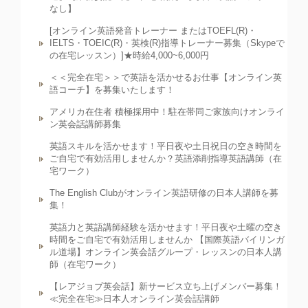
なし】
[オンライン英語発音トレーナー またはTOEFL(R)・
IELTS・TOEIC(R)・英検(R)指導トレーナー募集（Skypeで
の在宅レッスン）]★時給4,000~6,000円
＜＜完全在宅＞＞で英語を活かせるお仕事【オンライン英
語コーチ】を募集いたします！
アメリカ在住者 積極採用中！駐在帯同ご家族向けオンライ
ン英会話講師募集
英語スキルを活かせます！平日夜や土日祝日の空き時間を
ご自宅で有効活用しませんか？英語添削指導英語講師（在
宅ワーク）
The English Clubがオンライン英語研修の日本人講師を募
集！
英語力と英語講師経験を活かせます！平日夜や土曜の空き
時間をご自宅で有効活用しませんか 【国際英語バイリンガ
ル道場】オンライン英会話グループ・レッスンの日本人講
師（在宅ワーク）
【レアジョブ英会話】新サービス立ち上げメンバー募集！
≪完全在宅≫日本人オンライン英会話講師