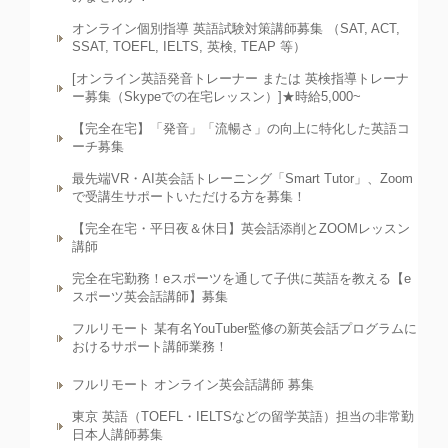
オンライン個別指導 英語試験対策講師募集 （SAT, ACT,
SSAT, TOEFL, IELTS, 英検, TEAP 等）
[オンライン英語発音トレーナー または 英検指導トレーナ
ー募集（Skypeでの在宅レッスン）]★時給5,000~
【完全在宅】「発音」「流暢さ」の向上に特化した英語コ
ーチ募集
最先端VR・AI英会話トレーニング「Smart Tutor」、Zoom
で受講生サポートいただける方を募集！
【完全在宅・平日夜＆休日】英会話添削とZOOMレッスン
講師
完全在宅勤務！eスポーツを通して子供に英語を教える【e
スポーツ英会話講師】募集
フルリモート 某有名YouTuber監修の新英会話プログラムに
おけるサポート講師業務！
フルリモート オンライン英会話講師 募集
東京 英語（TOEFL・IELTSなどの留学英語）担当の非常勤
日本人講師募集