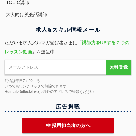
TOEIC講師
大人向け英会話講師
求人&スキル
情報
メール
ただいま求人メルマガ登録者さまに「
講師力をUPする７つの
レッスン動画
」を進呈中
無料登録
配信は平日7：00ころ
いつでもワンクリックで解除できます
Hotmail/Outlook/Live.jp以外のアドレスで登録ください
広告掲載
採用担当者の方へ