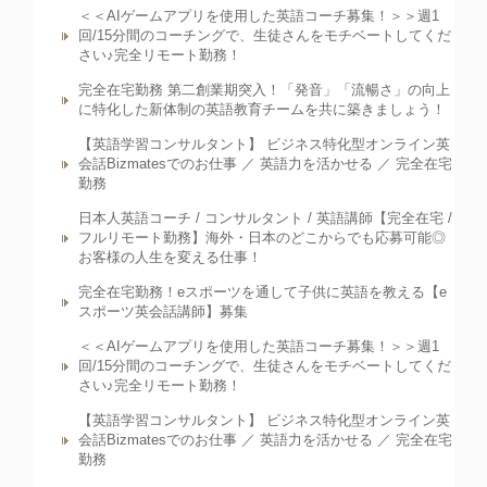
＜＜AIゲームアプリを使用した英語コーチ募集！＞＞週1
回/15分間のコーチングで、生徒さんをモチベートしてくだ
さい♪完全リモート勤務！
完全在宅勤務 第二創業期突入！「発音」「流暢さ」の向上
に特化した新体制の英語教育チームを共に築きましょう！
【英語学習コンサルタント】 ビジネス特化型オンライン英
会話Bizmatesでのお仕事 ／ 英語力を活かせる ／ 完全在宅
勤務
日本人英語コーチ / コンサルタント / 英語講師【完全在宅 /
フルリモート勤務】海外・日本のどこからでも応募可能◎
お客様の人生を変える仕事！
完全在宅勤務！eスポーツを通して子供に英語を教える【e
スポーツ英会話講師】募集
＜＜AIゲームアプリを使用した英語コーチ募集！＞＞週1
回/15分間のコーチングで、生徒さんをモチベートしてくだ
さい♪完全リモート勤務！
【英語学習コンサルタント】 ビジネス特化型オンライン英
会話Bizmatesでのお仕事 ／ 英語力を活かせる ／ 完全在宅
勤務