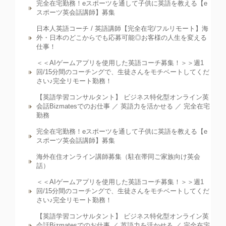
完全在宅勤務！eスポーツを通して子供に英語を教える【e
スポーツ英会話講師】募集
日本人英語コーチ / 英語講師【完全在宅/フルリモート】海
外・日本のどこからでも応募可能◎お客様の人生を変える
仕事！
＜＜AIゲームアプリを使用した英語コーチ募集！＞＞週1
回/15分間のコーチングで、生徒さんをモチベートしてくだ
さい♪完全リモート勤務！
【英語学習コンサルタント】 ビジネス特化型オンライン英
会話Bizmatesでのお仕事 ／ 英語力を活かせる ／ 完全在宅
勤務
完全在宅勤務！eスポーツを通して子供に英語を教える【e
スポーツ英会話講師】募集
海外在住オンライン講師募集（駐在帯同ご家族向け英会
話）
＜＜AIゲームアプリを使用した英語コーチ募集！＞＞週1
回/15分間のコーチングで、生徒さんをモチベートしてくだ
さい♪完全リモート勤務！
【英語学習コンサルタント】 ビジネス特化型オンライン英
会話Bizmatesでのお仕事 ／ 英語力を活かせる ／ 完全在宅