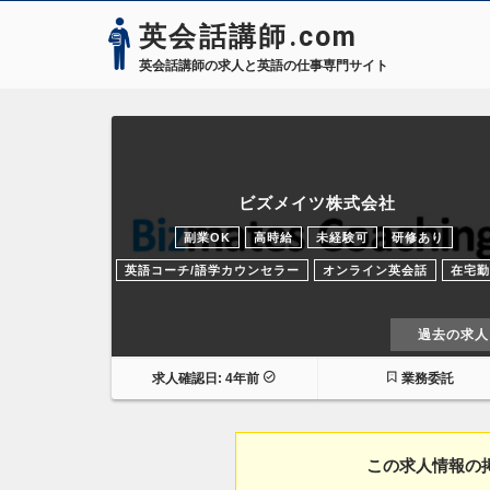
英会話講師.com
英会話講師の求人と英語の仕事専門サイト
ビズメイツ株式会社
副業OK
高時給
未経験可
研修あり
英語コーチ/語学カウンセラー
オンライン英会話
在宅勤
過去の求人
求人確認日: 4年前
業務委託
この求人情報の